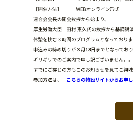
【開催方法】 WEBオンライン形式
連合会会長の開会挨拶から始まり、
厚生労働大臣 田村 憲久氏の挨拶から基調講
休憩を挟む３時間のプログラムとなっておりま
申込みの締め切りが
３月18日
までとなっており
ギリギリでのご案内で申し訳ございません。。
すでにご存じの方もこのお知らせを見てご興味
参加方法は、
こちらの特設サイトからお申し
投
稿
ナ
ビ
ゲ
ー
シ